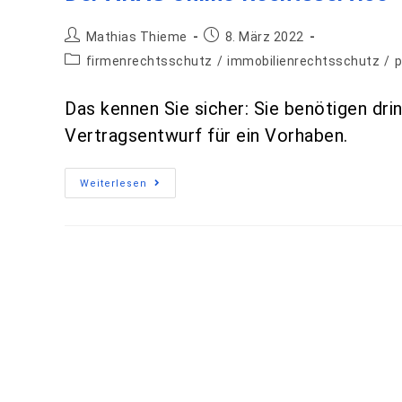
Mathias Thieme
8. März 2022
firmenrechtsschutz
/
immobilienrechtsschutz
/
p
Das kennen Sie sicher: Sie benötigen dri
Vertragsentwurf für ein Vorhaben.
Weiterlesen
Spezialstrafrechtsschutz für U
Mathias Thieme
1. März 2022
firmenre