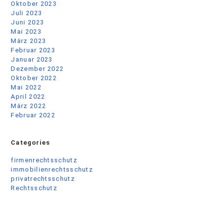
Kontakt:
ARAG Versicherungen Mathias
Thieme,
Gluckstr. 57, 22081 Hamburg
mathiasthieme@service-
rechtsschutz.de
+49 170 9146717
Ihre ARAG Agentur in Hamburg –
Ihr Rechtsschutzexperte im
Norden
© 2026 Mathias Thieme