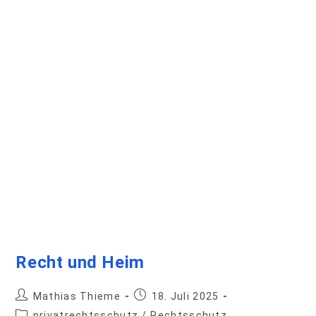
Recht und Heim
Mathias Thieme
18. Juli 2025
privatrechtsschutz
/
Rechtsschutz
Der clevere Mehrfachschutz zu fairem
Preis Wer eine neue Versicherung
abschließen möchte, muss sich im
Vorfeld über verschiedene Aspekte im
Klaren sein. 7 grundsätzliche Fragen,
die sich dabei stellen:1. Welche…